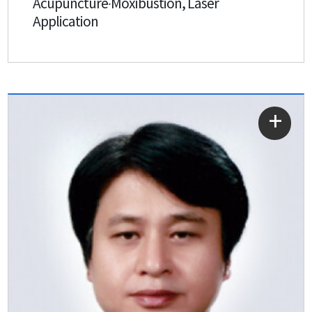
Acupuncture∙Moxibustion, Laser
Application
자세히
보기