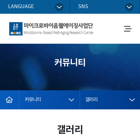
LANGUAGE
SNS
마이크로바이옴웰에이징사업단
메
뉴
열
기
커뮤니티
home
커뮤니티
갤러리
갤러리