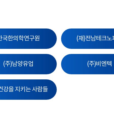
한국한의학연구원
(재)전남테크노
(주)남양유업
(주)비엔텍
)건강을 지키는 사람들