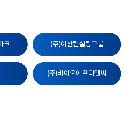
파크
(주)이산컨설팅그룹
(주)바이오에프디엔씨