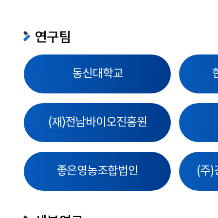
연구팀
동신대학교
(재)전남바이오진흥원
좋은영농조합법인
(주