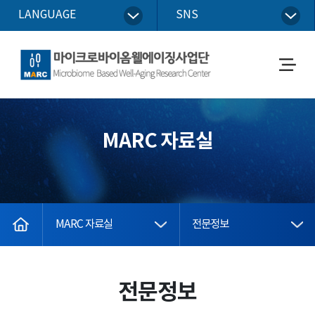
LANGUAGE
SNS
마이크로바이옴웰에이징사업단
메
뉴
열
기
MARC 자료실
home
MARC 자료실
전문정보
전문정보