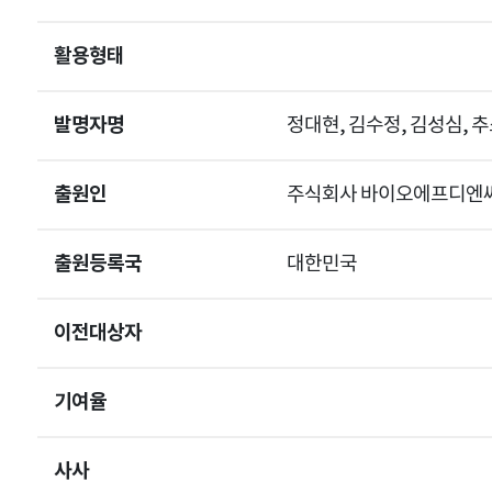
활용형태
발명자명
정대현, 김수정, 김성심, 추
출원인
주식회사 바이오에프디엔
출원등록국
대한민국
이전대상자
기여율
사사