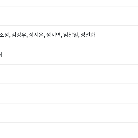
소정, 김강우, 정지은, 성지연, 임창일, 정선화
씨