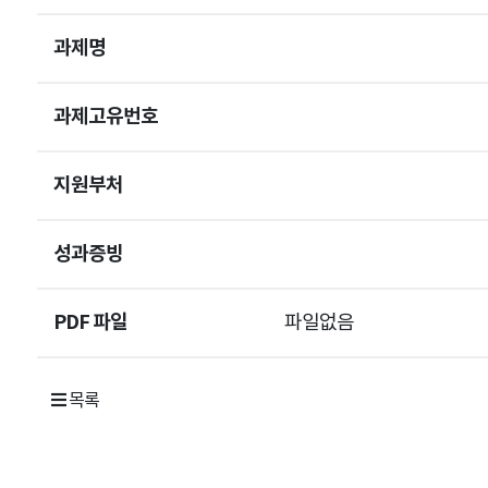
과제명
과제고유번호
지원부처
성과증빙
PDF 파일
파일없음
목록