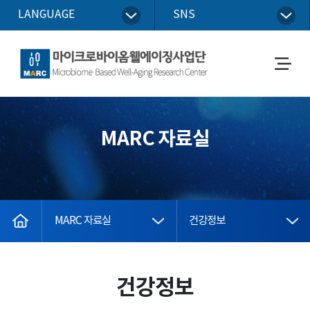
LANGUAGE
SNS
마이크로바이옴웰에이징사업단
메
뉴
열
기
MARC 자료실
home
MARC 자료실
건강정보
건강정보