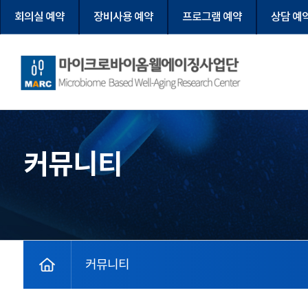
회의실 예약
장비사용 예약
프로그램 예약
상담 예
마이크로바이옴웰에이징사업단
커뮤니티
home
커뮤니티