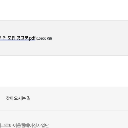
동신대학교
업 모집 공고문.pdf
(159.55 KB)
찾아오시는 길
호 마이크로바이옴웰에이징사업단